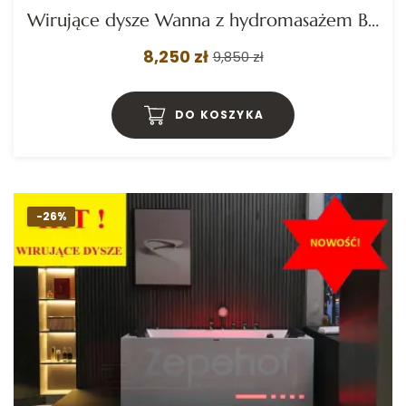
Wirujące dysze Wanna z hydromasażem BS-706 narożna 150cmx150cmx65cm 2x masaż karku z podgrzewaczem+pilot
8,250 zł
9,850 zł
DO KOSZYKA
-26%