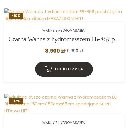
-10%
WANNY Z HYDROMASAŻEM
Czarna Wanna z hydromasażem EB-869 prostokątna 180cmx88cmx65cm MASAŻ DŁONI HIT!
8,900 zł
9,890 zł
DO KOSZYKA
-17%
WANNY Z HYDROMASAŻEM