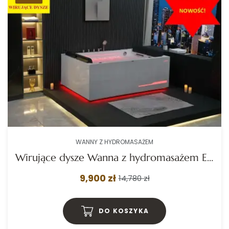
WANNY Z HYDROMASAŻEM
Wirujące dysze Wanna z hydromasażem EB-100 prostokątna 180cmx120cmx66cm Wodospad LED x 2+Ambiente z podgrzewaczem+pilot
9,900 zł
14,780 zł
DO KOSZYKA