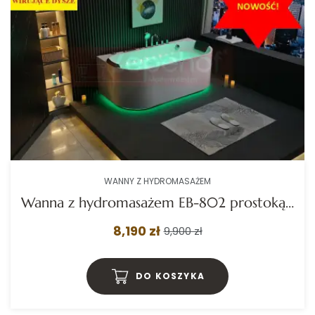
WANNY Z HYDROMASAŻEM
Wanna z hydromasażem EB-802 prostokątna 150cmx75cmx61cm DYSZE OBROTOWE, WODOSPADY, PILOT
8,190 zł
9,900 zł
DO KOSZYKA