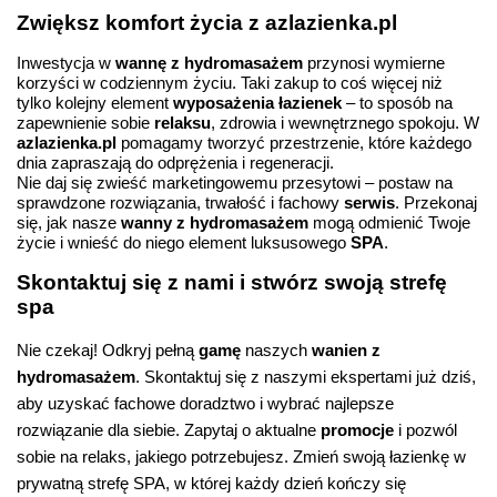
Zwiększ komfort życia z azlazienka.pl
Inwestycja w 
wannę z hydromasażem
 przynosi wymierne 
korzyści w codziennym życiu. Taki zakup to coś więcej niż 
tylko kolejny element 
wyposażenia łazienek
 – to sposób na 
zapewnienie sobie 
relaksu
, zdrowia i wewnętrznego spokoju. W 
azlazienka.pl
 pomagamy tworzyć przestrzenie, które każdego 
dnia zapraszają do odprężenia i regeneracji.
Nie daj się zwieść marketingowemu przesytowi – postaw na 
sprawdzone rozwiązania, trwałość i fachowy 
serwis
. Przekonaj 
się, jak nasze 
wanny z hydromasażem
 mogą odmienić Twoje 
życie i wnieść do niego element luksusowego 
SPA
.
Skontaktuj się z nami i stwórz swoją strefę 
spa
Nie czekaj! Odkryj pełną 
gamę
 naszych 
wanien z 
hydromasażem
. Skontaktuj się z naszymi ekspertami już dziś, 
aby uzyskać fachowe doradztwo i wybrać najlepsze 
rozwiązanie dla siebie. Zapytaj o aktualne 
promocje
 i pozwól 
sobie na relaks, jakiego potrzebujesz. Zmień swoją łazienkę w 
prywatną strefę SPA, w której każdy dzień kończy się 