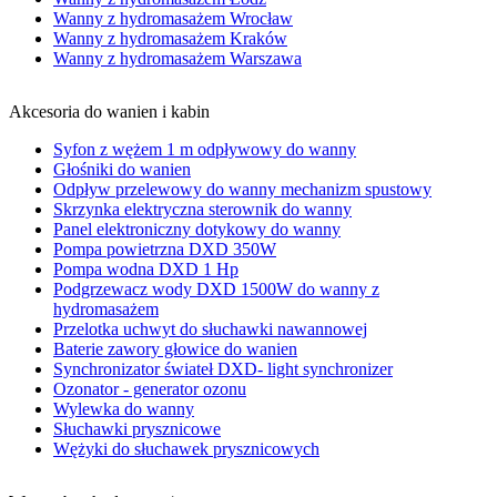
Wanny z hydromasażem Wrocław
Wanny z hydromasażem Kraków
Wanny z hydromasażem Warszawa
Akcesoria do wanien i kabin
Syfon z wężem 1 m odpływowy do wanny
Głośniki do wanien
Odpływ przelewowy do wanny mechanizm spustowy
Skrzynka elektryczna sterownik do wanny
Panel elektroniczny dotykowy do wanny
Pompa powietrzna DXD 350W
Pompa wodna DXD 1 Hp
Podgrzewacz wody DXD 1500W do wanny z
hydromasażem
Przelotka uchwyt do słuchawki nawannowej
Baterie zawory głowice do wanien
Synchronizator świateł DXD- light synchronizer
Ozonator - generator ozonu
Wylewka do wanny
Słuchawki prysznicowe
Wężyki do słuchawek prysznicowych