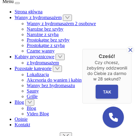
Menu
Strona główna
Wanny z hydromasażem
Wanny z hydromasażem 2 osobowe
Narożne bez szyby
Narożne z szybą
Prostokątne bez szyby
Prostokątne z szybą
Czarne wanny
Cześć!
Kabiny prysznicowe
Czy chcesz,
z hydromasażem
żebyśmy oddzwonili
Pozostałe kategorie
do Ciebie za darmo
Lokalizacja
w
28
sekund?
Akcesoria do wanien i kabin
Wanny bez hydromasażu
Sauny
TAK
Grille
Blog
Blog
Video Blog
Opinie
Kontakt