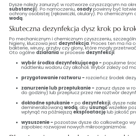
Dysze należy zanurzyć w roztworze czyszczącym na okre
substancji
). Po namoczeniu,
osady
powinny być łatwi
ochrony osobistej (rękawiczki, okulary). Po chemicznym 
wodą
.
Skuteczna dezynfekcja dysz krok po kro
Po mechanicznym i chemicznym czyszczeniu, szczególn
higieny, kluczowa jest
dezynfekcja
. Proces ten ma na 
bakterie, wirusy, grzyby czy glony, które mogły przetrwa
Oto ogólne
działania
w procesie
dezynfekcji
:
wybór środka dezynfekującego -
popularne środ
nadtlenku wodoru czy alkoholi. Wybór zależy od ma
przygotowanie roztworu -
rozcieńcz środek dezy
zanurzenie lub przepłukanie -
zanurz dysze w ro
do godziny) lub przepłucz przez nie roztwór dezyn
dokładne spłukanie -
po
dezynfekcji
, dysze nal
demineralizowaną
wodą
, aby
usunąć
wszelkie po
wpłynąć na późniejszą
eksploatację
lub jakość pr
wysuszenie -
pozostaw dysze do całkowitego w
zapobiec rozwojowi nowych mikroorganizmów.