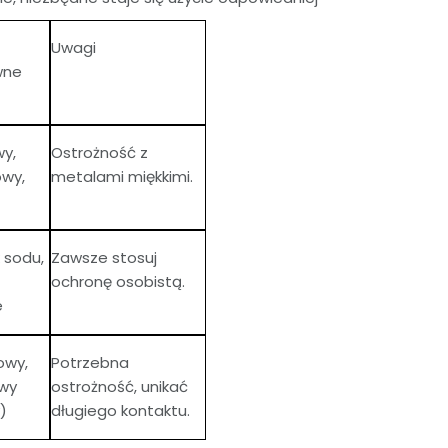
Uwagi
wne
wy,
Ostrożność z
owy,
metalami miękkimi.
 sodu,
Zawsze stosuj
ochronę osobistą.
e
owy,
Potrzebna
wy
ostrożność, unikać
)
długiego kontaktu.