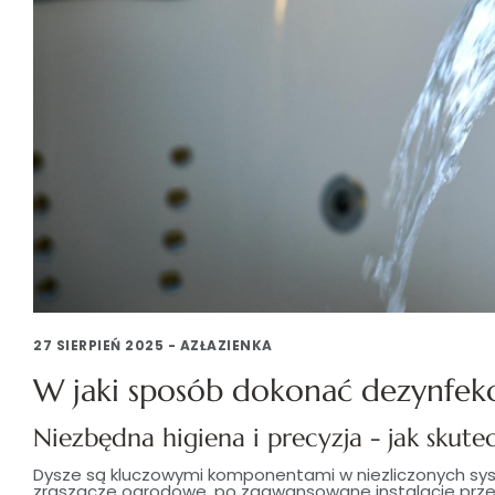
27 SIERPIEŃ 2025 - AZŁAZIENKA
W jaki sposób dokonać dezynfekcj
Niezbędna higiena i precyzja - jak skute
Dysze są kluczowymi komponentami w niezliczonych sys
zraszacze ogrodowe, po zaawansowane instalacje prze