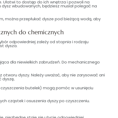
. Ułatwi to dostęp do ich wnętrza i pozwoli na
u dysz wbudowanych, będziesz musiał polegać na
m, można przepłukać dysze pod bieżącą wodą, aby
cznych do chemicznych
wybór odpowiedniej zależy od stopnia i rodzaju
st dysza.
ająca dla niewielkich zabrudzeń. Do mechanicznego
z otworu dyszy. Należy uważać, aby nie zarysować ani
ć dyszę,
o czyszczenia butelek) mogą pomóc w usunięciu
ych cząstek i osuszenia dyszy po czyszczeniu.
, niezbędne staje się użycie odpowiedniej