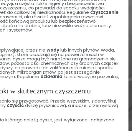
ecyzji, a często także higieny i bezpieczeństwa
eczyszczeniu, co prowadzi do spadku wydajności,
et do całkowitej niedrożności. Regularne
czyszczenie
 sprawności, ale również zapobiegania rozwojowi
akość końcową produktu lub bezpieczeństwo
y dbać o te drobne, lecz niezwykle ważne elementy,
eń i systemów.
pływającej przez nie
wody
lub innych płynów. Woda,
agnez), które osadzają się na powierzchniach w
wania, dysze mogą być narażone na gromadzenie się
szczów, pozostałości chemicznych czy drobnych cząstek
 dyszy, co prowadzi do zakłóceń strumienia i spadku
żądanych mikroorganizmów, co jest szczególnie
niczym. Regularne
działania
konserwacyjne pozwalają
oki w skutecznym czyszczeniu
ednio się przygotować. Przede wszystkim, zidentyfikuj
emy
czyścić
dyszę prysznicową, a inaczej przemysłową
 do którego należą dysze, jest wyłączone i odłączone