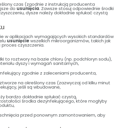
ślony czas (zgodnie z instrukcją producenta
ejsze do
usunięcia
. Zawsze stosuj odpowiednie środki
czyszczeniu, dysze należy dokładnie spłukać czystą
ku
ie w aplikacjach wymagających wysokich standardów
celu
usunięcie
wszelkich mikroorganizmów, takich jak
ć proces czyszczenia.
ki to roztwory na bazie chloru (np. podchloryn sodu),
teriału dyszy i wymagań sanitarnych,
nfekujący zgodnie z zaleceniami producenta,
ztworze na określony czas (zazwyczaj od kilku minut
fekujący, jeśli są wbudowane,
eży bardzo dokładnie spłukać czystą,
zostałości środka dezynfekującego, które mogłyby
oduktu,
yschnięcia przed ponownym zamontowaniem, aby