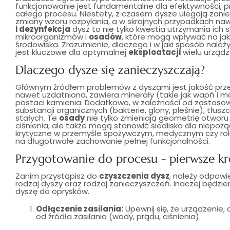
funkcjonowanie jest fundamentalne dla efektywności, pr
całego procesu. Niestety, z czasem dysze ulegają zani
zmiany wzoru rozpylania, a w skrajnych przypadkach naw
i dezynfekcja
dysz to nie tylko kwestia utrzymania ich
mikroorganizmów i
osadów
, które mogą wpływać na j
środowiska. Zrozumienie, dlaczego i w jaki sposób należ
jest kluczowe dla optymalnej
eksploatacji
wielu urządz
Dlaczego dysze się zanieczyszczają?
Głównym źródłem problemów z dyszami jest jakość prze
nawet uzdatniona, zawiera minerały (takie jak wapń i m
postaci kamienia. Dodatkowo, w zależności od zastoso
substancji organicznych (bakterie, glony, pleśnie), tłu
stałych. Te
osady
nie tylko zmieniają geometrię otworu
ciśnienia, ale także mogą stanowić siedlisko dla niepo
krytyczne w przemyśle spożywczym, medycznym czy rol
na długotrwałe zachowanie pełnej funkcjonalności.
Przygotowanie do procesu - pierwsze kr
Zanim przystąpisz do
czyszczenia dysz
, należy odpowi
rodzaj dyszy oraz rodzaj zanieczyszczeń. Inaczej będzi
dyszę do oprysków.
Odłączenie zasilania:
Upewnij się, że urządzenie,
od źródła zasilania (wody, prądu, ciśnienia).