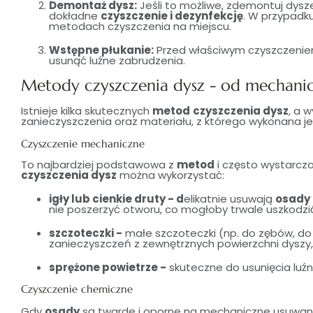
Demontaż dysz:
Jeśli to możliwe, zdemontuj dysze
dokładne
czyszczenie i dezynfekcję
. W przypadk
metodach czyszczenia na miejscu.
Wstępne płukanie:
Przed właściwym czyszczenie
usunąć luźne zabrudzenia.
Metody czyszczenia dysz - od mechani
Istnieje kilka skutecznych
metod
czyszczenia dysz
, a 
zanieczyszczenia oraz materiału, z którego wykonana je
Czyszczenie mechaniczne
To najbardziej podstawowa z
metod
i często wystarcz
czyszczenia dysz
można wykorzystać:
igły lub cienkie druty - d
elikatnie usuwają
osady
nie poszerzyć otworu, co mogłoby trwale uszkodzi
szczoteczki -
małe szczoteczki (np. do zębów, d
zanieczyszczeń z zewnętrznych powierzchni dyszy,
sprężone powietrze -
skuteczne do usunięcia luźn
Czyszczenie chemiczne
Gdy
osady
są twarde i oporne na mechaniczne usuwanie