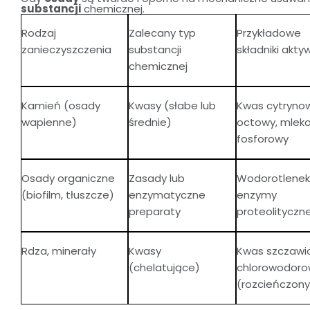
substancji
chemicznej.
Rodzaj
Zalecany typ
Przykładowe
zanieczyszczenia
substancji
składniki akty
chemicznej
Kamień (osady
Kwasy (słabe lub
Kwas cytryno
wapienne)
średnie)
octowy, mlek
fosforowy
Osady organiczne
Zasady lub
Wodorotlenek
(biofilm, tłuszcze)
enzymatyczne
enzymy
preparaty
proteolityczn
Rdza, minerały
Kwasy
Kwas szczawi
(chelatujące)
chlorowodoro
(rozcieńczony