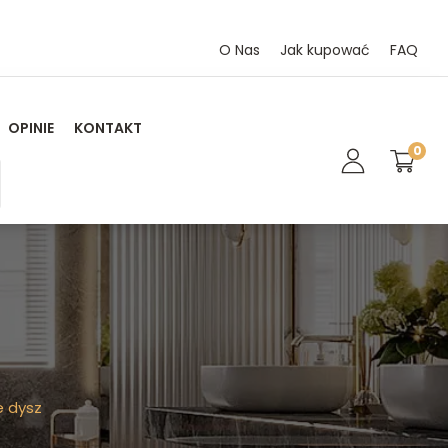
O Nas
Jak kupować
FAQ
OPINIE
KONTAKT
0
e dysz