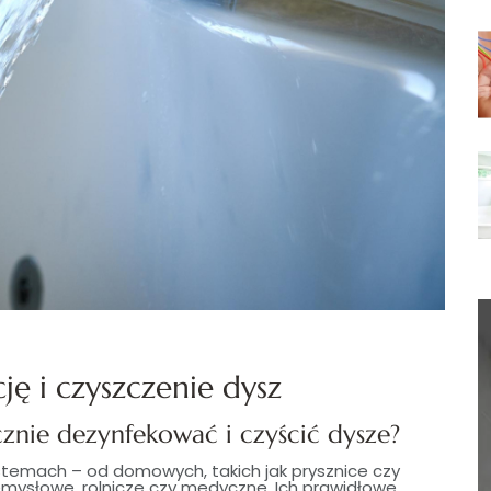
ę i czyszczenie dysz
cznie dezynfekować i czyścić dysze?
temach – od domowych, takich jak prysznice czy
mysłowe, rolnicze czy medyczne. Ich prawidłowe