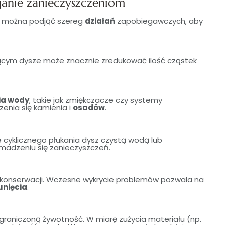
ganie zanieczyszczeniom
e można podjąć szereg
działań
zapobiegawczych, aby
jącym dysze może znacznie zredukować ilość cząstek
ia wody
, takie jak zmiękczacze czy systemy
enia się kamienia i
osadów
.
cyklicznego płukania dysz czystą wodą lub
adzeniu się zanieczyszczeń.
j konserwacji. Wczesne wykrycie problemów pozwala na
unięcia
.
graniczoną żywotność. W miarę zużycia materiału (np.