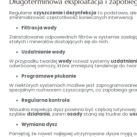
Długoterminowa eksploatacja i zapobie
Regularne
czyszczenie i dezynfekcja
to podstawa, al
zminimalizować częstotliwość koniecznych interwencji.
Filtracja wody
Zainstalowanie odpowiednich filtrów w systemie zasila
stałych i minerałów dostających się do nich.
Uzdatnianie wody
W przypadku twardej
wody
rozważ systemy
uzdatnian
odwróconej osmozy, które zmniejszą tendencję do tworz
Programowe płukanie
W niektórych systemach możliwe jest zaprogramowanie 
specjalnym roztworem czyszczącym, co zapobiega grom
Regularna kontrola
Wizualna inspekcja dysz powinna być częścią rutynowe
szybkie
działania
, zanim
osady
staną się trudne do
us
Wymiana dysz
Pamiętaj, że nawet najlepiej utrzymywane dysze mają o