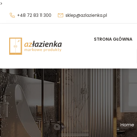
>
+48 72 83 11 300
sklep@azlazienka.pl
STRONA GŁÓWNA
Home