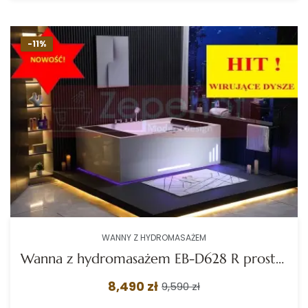
-11%
WANNY Z HYDROMASAŻEM
Wanna z hydromasażem EB-D628 R prostokątna 184cmx119cmx62cm 2+2 DYSZE OBROTOWE, MASAŻ KARKU, WODOSPAD, PILOT
8,490 zł
9,590 zł