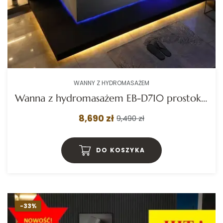
WANNY Z HYDROMASAŻEM
Wanna z hydromasażem EB-D710 prostokątna 170cmx80cmx60cm z podgrzewaczem+pilot
8,690 zł
9,490 zł
DO KOSZYKA
-33%