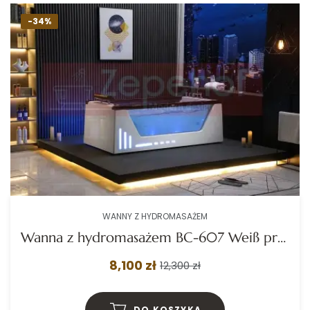
-34%
WANNY Z HYDROMASAŻEM
Wanna z hydromasażem BC-607 Weiß prostokątna 174cmx88cmx61cm +Ambiente z podgrzewaczem+pilot
8,100 zł
12,300 zł
DO KOSZYKA