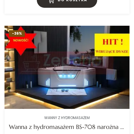
-36%
WANNY Z HYDROMASAŻEM
Wanna z hydromasażem BS-708 narożna 150cmx150cmx65cm + MASAŻ KARKU, DYSZE OBROTOWE+PILOT