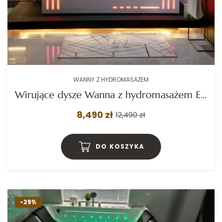
WANNY Z HYDROMASAŻEM
Wirujące dysze Wanna z hydromasażem EB-7066 B prostokątna 180cmx120cmx59cm Wodospad LED x 2+Ambiente z podgrzewaczem+pilot
8,490 zł
12,490 zł
DO KOSZYKA
-29%