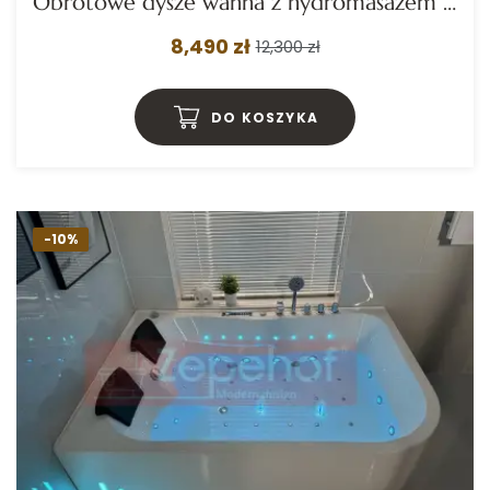
Obrotowe dysze wanna z hydromasażem EB-7066 prostokątna 170cmx78cmx61cm Wodospad LED x 2+Ambiente z podgrzewaczem+pilot
8,490 zł
12,300 zł
DO KOSZYKA
-10%