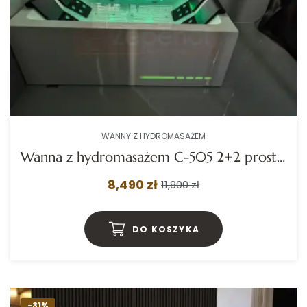
WANNY Z HYDROMASAŻEM
Wanna z hydromasażem C-505 2+2 prostokątna 170cmx120cmx59cm WODOSPAD chromoterapia
8,490 zł
11,900 zł
DO KOSZYKA
-31%