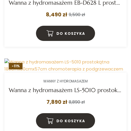
Wanna z hydromasażem EB-D628 L prostokątna 184cmx119cmx62cm 2+2 DYSZE OBROTOWE, MASAŻ KARKU, WODOSPAD, PILOT
8,490 zł
9,590 zł
DO KOSZYKA
-11%
WANNY Z HYDROMASAŻEM
Wanna z hydromasażem LS-5010 prostokątna 180cmx80cmx57cm chromoterapia z podgrzewaczem
7,890 zł
8,890 zł
DO KOSZYKA