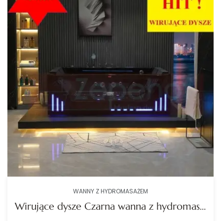
WANNY Z HYDROMASAŻEM
Wirujące dysze Czarna wanna z hydromasażem EB-7066 B prostokątna 180cmx120cmx59cm Wodospad LED x 2+Ambiente z podgrzewaczem+pilot