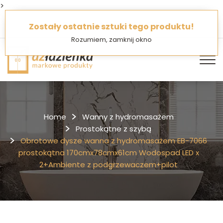
>
O Nas
Jak kupować
FAQ
Zostały ostatnie sztuki tego produktu!
Rozumiem, zamknij okno
Home
Wanny z hydromasażem
Prostokątne z szybą
Obrotowe dysze wanna z hydromasażem EB-7066
prostokątna 170cmx78cmx61cm Wodospad LED x
2+Ambiente z podgrzewaczem+pilot