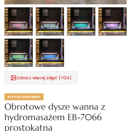
Zobacz więcej zdjęć (+124)
STATUS:
DOSTĘPNY
Obrotowe dysze wanna z
hydromasażem EB-7066
prostokątna