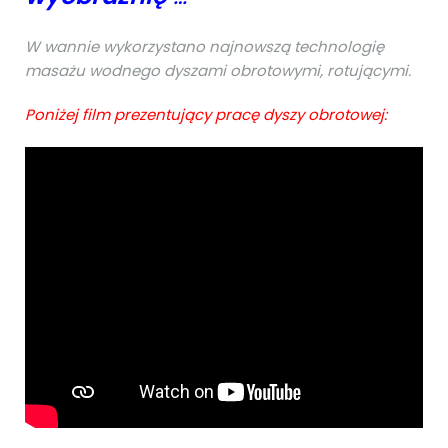
W wannie wykorzystano najnowszą technologię
masażu wodnego dyszami obrotowymi, rotującymi.
Poniżej film prezentujący pracę dyszy obrotowej: