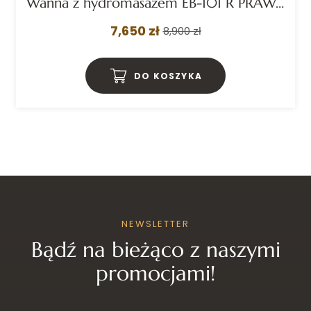
Wanna z hydromasażem EB-101 R PRAWA prostokątna 170cmx101cmx63cm DYSZE OBROTOWE, PILOT
7,650 zł
8,900 zł
DO KOSZYKA
NEWSLETTER
Bądź na bieżąco z naszymi
promocjami!