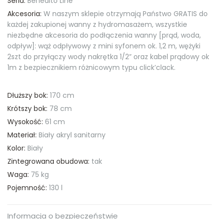
Seria:
Benedito Line
Akcesoria:
W naszym sklepie otrzymają Państwo GRATIS do
każdej zakupionej wanny z hydromasażem, wszystkie
niezbędne akcesoria do podłączenia wanny [prąd, woda,
odpływ]: wąż odpływowy z mini syfonem ok. 1,2 m, wężyki
2szt do przyłączy wody nakrętka 1/2” oraz kabel prądowy ok
1m z bezpiecznikiem różnicowym typu click’clack.
Dłuższy bok:
170 cm
Krótszy bok:
78 cm
Wysokość:
61 cm
Materiał:
Biały akryl sanitarny
Kolor:
Biały
Zintegrowana obudowa:
tak
Waga:
75 kg
Pojemność:
130 l
Informacja o bezpieczeństwie