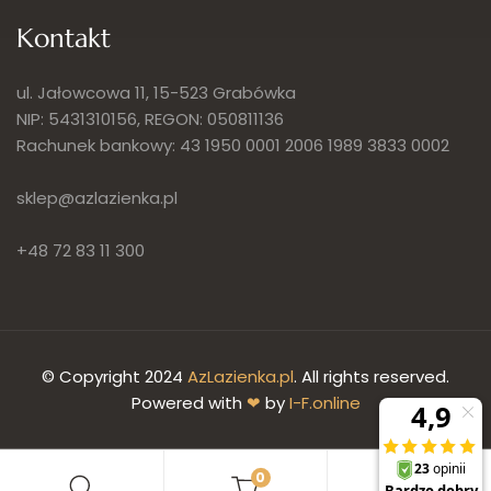
Kontakt
ul. Jałowcowa 11, 15-523 Grabówka
NIP: 5431310156, REGON: 050811136
Rachunek bankowy: 43 1950 0001 2006 1989 3833 0002
sklep@azlazienka.pl
+48 72 83 11 300
© Copyright 2024
AzLazienka.pl
. All rights reserved.
Powered with
❤
by
I-F.online
0