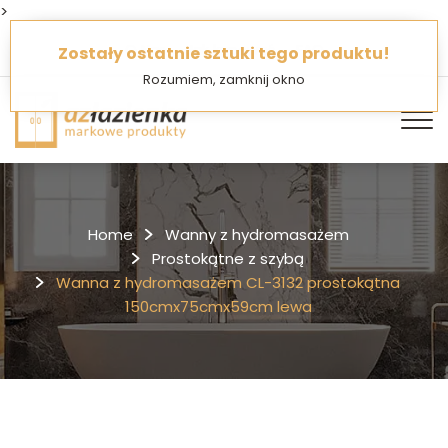
>
O Nas
Jak kupować
FAQ
Zostały ostatnie sztuki tego produktu!
Rozumiem, zamknij okno
Home
Wanny z hydromasażem
Prostokątne z szybą
Wanna z hydromasażem CL-3132 prostokątna
150cmx75cmx59cm lewa