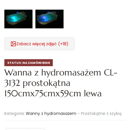
Zobacz więcej zdjęć (+18)
STATUS:
NA ZAMÓWIENIE
Wanna z hydromasażem CL-
3132 prostokątna
150cmx75cmx59cm lewa
Kategoria:
Wanny z hydromasażem
-
Prostokątne z szybą