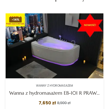
-14%
WANNY Z HYDROMASAŻEM
Wanna z hydromasażem EB-101 R PRAWA prostokątna 170cmx101cmx63cm DYSZE OBROTOWE, PILOT
7,650 zł
8,900 zł