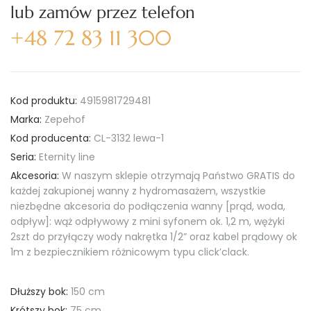
lub zamów przez telefon
+48 72 83 11 300
Kod produktu:
4915981729481
Marka:
Zepehof
Kod producenta:
CL-3132 lewa-1
Seria:
Eternity line
Akcesoria:
W naszym sklepie otrzymają Państwo GRATIS do
każdej zakupionej wanny z hydromasażem, wszystkie
niezbędne akcesoria do podłączenia wanny [prąd, woda,
odpływ]: wąż odpływowy z mini syfonem ok. 1,2 m, wężyki
2szt do przyłączy wody nakrętka 1/2” oraz kabel prądowy ok
1m z bezpiecznikiem różnicowym typu click’clack.
Dłuższy bok:
150 cm
Krótszy bok:
75 cm