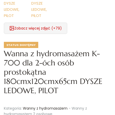
Zobacz więcej zdjęć (+79)
STATUS:
DOSTĘPNY
Wanna z hydromasażem K-
700 dla 2-óch osób
prostokątna
180cmx120cmx65cm DYSZE
LEDOWE, PILOT
Kategoria:
Wanny z hydromasażem
-
Wanny z
hydromasażem 2 osobowe