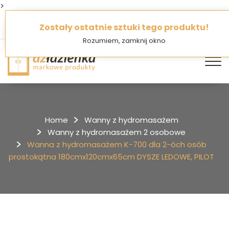
>
O Nas
Jak kupować
FAQ
Zostały ostatnie sztuki tego produktu!
Rozumiem, zamknij okno
Home
Wanny z hydromasażem
Wanny z hydromasażem 2 osobowe
Wanna z hydromasażem K-700 dla 2-óch osób
prostokątna 180cmx120cmx65cm DYSZE LEDOWE, PILOT