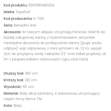
Kod produktu:
5903181480294
Marka:
Zepehof
Kod producenta:
K-700
Seria:
Benedito line
Akcesoria:
W naszym sklepie otrzymają Państwo GRATIS do
każdej zakupionej wanny z hydromasażem, wszystkie
niezbędne akcesoria do podłączenia wanny [prąd, woda,
odpływ]: wąż odpływowy z mini syfonem ok. 1,2 m, wężyki
2szt do przyłączy wody nakrętka 1/2” oraz kabel prądowy ok
1m z bezpiecznikiem różnicowym typu click’clack.
Dłuższy bok:
180 cm
Krótszy bok:
120 cm
Wysokość:
65 cm
Materiał:
Biały akryl sanitarny 4 warstwowy utrzymujący
ciepło firmy Reme TM
Kolor:
Biały