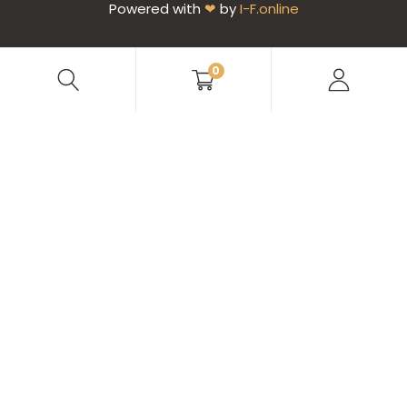
Powered with
❤
by
I-F.online
0