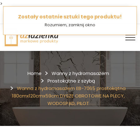
>
O Nas
Jak kupować
FAQ
Zostały ostatnie sztuki tego produktu!
Rozumiem, zamknij okno
Home
Wanny z hydromasażem
Prostokątne z szybą
Wanna z hydromasażem EB-7065 prostokątna
180cmx120cmx59cm DYSZE OBROTOWE NA PLECY,
WODOSPAD, PILOT