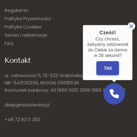
Regulamin
Polityka Prywatności
Polityka Cookies
Cześć!
Serwis i reklamacje
Czy chcesz,
FAQ
żebyśmy oddzwonili
do Ciebie za darmo
w
28
sekund?
Kontakt
TAK
ul. Jałowcowa 11, 15-523 Grabówka
NIP: 5431310156, REGON: 050811136
Rachunek bankowy: 43 1950 0001 2006 1989 3833 0002
sklep@azlazienka.pl
+48 72 83 11 300