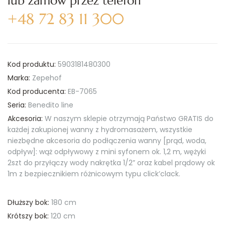
lub zamów przez telefon
+48 72 83 11 300
Kod produktu:
5903181480300
Marka:
Zepehof
Kod producenta:
EB-7065
Seria:
Benedito line
Akcesoria:
W naszym sklepie otrzymają Państwo GRATIS do
każdej zakupionej wanny z hydromasażem, wszystkie
niezbędne akcesoria do podłączenia wanny [prąd, woda,
odpływ]: wąż odpływowy z mini syfonem ok. 1,2 m, wężyki
2szt do przyłączy wody nakrętka 1/2” oraz kabel prądowy ok
1m z bezpiecznikiem różnicowym typu click’clack.
Dłuższy bok:
180 cm
Krótszy bok:
120 cm