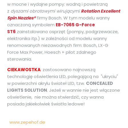
w mocne i wydajne pompy: wodną i powietrzną
z
dyszami obrotowymi wirującymi
Rotation Excellent
Spin Nozzles
®
firmy Bosch. W tym modelu wanny
oznaczoną symbolem
EB-7065 G-Force
ST6
zainstalowano osprzęt (pompy, podgrzewacze,
elektronika itp.) w zależności od modelu wanny
renomowanych niezawodnych firm: Bosch, LX-G
Force Max Power, Hoesch + pilot zdalnego
sterowania.
CIEKAWOSTKA
: zastosowano najnowszą
technologię oświetlenia LED, polegającą na "ukryciu"
w powierzchni akrylu świateł LED, tzw.
CONCEALED
LIGHTS SOLUTION
. Jeżeli w wannie nie jest włączone
oświetlenie, nie można stwierdzić, czy wanna
posiada jakiekolwiek światła ledowe!
www.zepehof.de