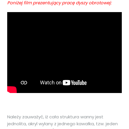
Poniżej film prezentujący pracę dyszy obrotowej:
Należy zauważyć, iż cała struktura wanny jest
jednolita, akryl wylany z jednego kawałka, tzw. jeden