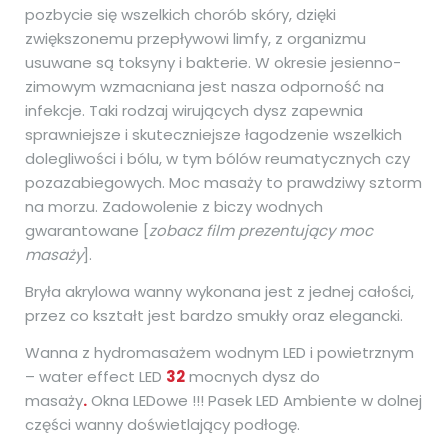
pozbycie się wszelkich chorób skóry, dzięki
zwiększonemu przepływowi limfy, z organizmu
usuwane są toksyny i bakterie. W okresie jesienno-
zimowym wzmacniana jest nasza odporność na
infekcje. Taki rodzaj wirujących dysz zapewnia
sprawniejsze i skuteczniejsze łagodzenie wszelkich
dolegliwości i bólu, w tym bólów reumatycznych czy
pozazabiegowych. Moc masaży to prawdziwy sztorm
na morzu. Zadowolenie z biczy wodnych
gwarantowane [
zobacz film prezentujący moc
masaży
].
Bryła akrylowa wanny wykonana jest z jednej całości,
przez co kształt jest bardzo smukły oraz elegancki.
Wanna z hydromasażem wodnym LED i powietrznym
– water effect LED
32
mocnych dysz do
masaży
.
Okna LEDowe !!! Pasek LED Ambiente w dolnej
części wanny doświetlający podłogę.