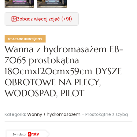
Zobacz więcej zdjęć (+91)
STATUS:
DOSTĘPNY
Wanna z hydromasażem EB-
7065 prostokątna
180cmx120cmx59cm DYSZE
OBROTOWE NA PLECY,
WODOSPAD, PILOT
Kategoria:
Wanny z hydromasażem
-
Prostokątne z szybą