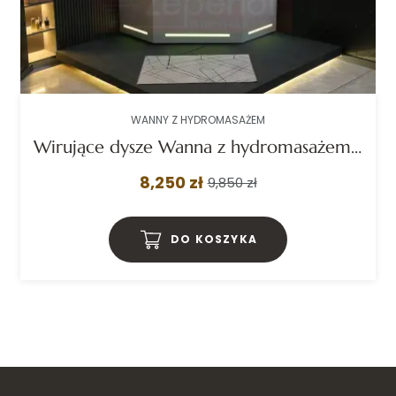
WANNY Z HYDROMASAŻEM
Wirujące dysze Wanna z hydromasażem BS-706 narożna 150cmx150cmx65cm 2x masaż karku z podgrzewaczem+pilot
8,250 zł
9,850 zł
DO KOSZYKA