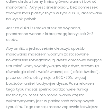
odlew akrylu z formy (misa główna wanny i boki są
monolitem). Akryl jest śnieżnobiały, bez domieszek
żadnych mas plastycznych w tym ABS-u, lakierowany
na wysoki połysk.
Jest to duża i szeroka przez co wygodna,
przestronna wanna z której mogą korzystać 2+2
osoby.
Aby umilić, a jednocześnie ulepszyć sposób
masowania masażem wodnym zastosowane
nowatorskie rozwiązania, tj. dysze obrotowe wirujące.
Strumień wody wydobywający się z dysz, otrzymuje
równolegle obrót wokół własnej osi („efekt świdra”),
przez co skóra otrzymuje o 50%-70% więcej
bodźców, aniżeli tradycyjne dysze. Poza relaksem
tego typu masaż spełnia bardzo wiele funkcji
leczniczych, toteż ten model wanny często
wykorzystywany jest w gabinetach zabiegowych
typu SPA. Tego rodzaju masaż zapewnia łatwiejsze